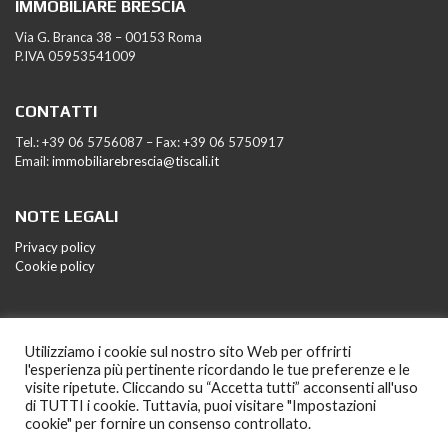
IMMOBILIARE BRESCIA
Via G. Branca 38 – 00153 Roma
P.IVA 05953541009
CONTATTI
Tel.: +39 06 5756087 – Fax: +39 06 5750917
Email:
immobiliarebrescia@tiscali.it
NOTE LEGALI
Privacy policy
Cookie policy
Utilizziamo i cookie sul nostro sito Web per offrirti
l'esperienza più pertinente ricordando le tue preferenze e le
visite ripetute. Cliccando su “Accetta tutti” acconsenti all'uso
di TUTTI i cookie. Tuttavia, puoi visitare "Impostazioni
cookie" per fornire un consenso controllato.