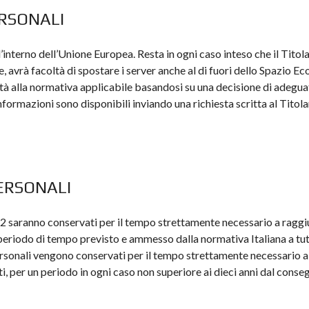
ERSONALI
l’interno dell’Unione Europea. Resta in ogni caso inteso che il Titol
te, avrà facoltà di spostare i server anche al di fuori dello Spazio E
tà alla normativa applicabile basandosi su una decisione di adegua
azioni sono disponibili inviando una richiesta scritta al Titolare 
PERSONALI
unto 2 saranno conservati per il tempo strettamente necessario a ragg
l periodo di tempo previsto e ammesso dalla normativa Italiana a tutel
 personali vengono conservati per il tempo strettamente necessario 
i, per un periodo in ogni caso non superiore ai dieci anni dal conse