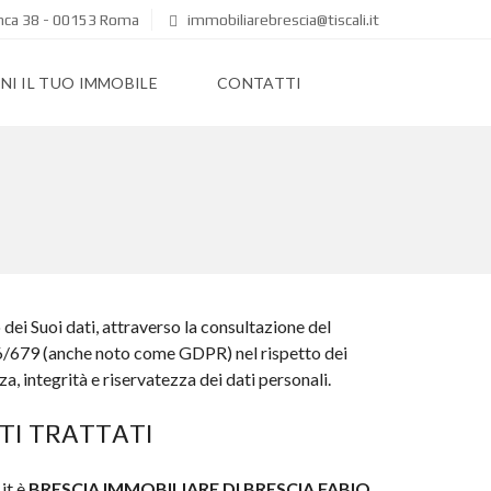
anca 38 - 00153 Roma
immobiliarebrescia@tiscali.it
I IL TUO IMMOBILE
CONTATTI
dei Suoi dati, attraverso la consultazione del
2016/679 (anche noto come GDPR) nel rispetto dei
a, integrità e riservatezza dei dati personali.
TI TRATTATI
it è
BRESCIA IMMOBILIARE DI BRESCIA FABIO