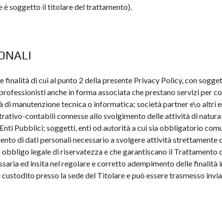
è soggetto il titolare del trattamento).
SONALI
le finalità di cui al punto 2 della presente Privacy Policy, con sogge
professionisti anche in forma associata che prestano servizi per con
 di manutenzione tecnica o informatica; società partner e\o altri en
rativo-contabili connesse allo svolgimento delle attività di natura 
ti Pubblici; soggetti, enti od autorità a cui sia obbligatorio comun
ento di dati personali necessario a svolgere attività strettamente co
obbligo legale di riservatezza e che garantiscano il Trattamento 
saria ed insita nel regolare e corretto adempimento delle finalità i
custodito presso la sede del Titolare e può essere trasmesso inviand