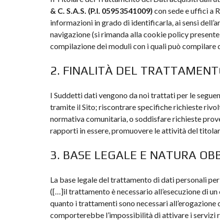
& C. S.A.S. (P.I. 05953541009)
con sede e uffici a 
informazioni in grado di identificarla, ai sensi dell
navigazione (si rimanda alla cookie policy presente 
compilazione dei moduli con i quali può compilare di 
2. FINALITÀ DEL TRATTAMEN
I Suddetti dati vengono da noi trattati per le seguen
tramite il Sito; riscontrare specifiche richieste riv
normativa comunitaria, o soddisfare richieste proveni
rapporti in essere, promuovere le attività del titola
3. BASE LEGALE E NATURA O
La base legale del trattamento di dati personali per 
([…]il trattamento è necessario all’esecuzione di un 
quanto i trattamenti sono necessari all’erogazione d
comporterebbe l’impossibilità di attivare i servizi ri