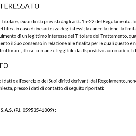
INTERESSATO
tolare, i Suoi diritti previsti dagli artt. 15-22 del Regolamento. In
rettifica in caso di inesattezza degli stessi; la cancellazione; la limit
uimento di un legittimo interesse del Titolare del Trattamento, qualor
to il Suo consenso in relazione alle finalità per le quali questo è nec
strutturato, di uso comune e leggibile da dispositivo automatico, i dat
TTO
oi dati e all’esercizio dei Suoi diritti derivanti dal Regolamento, n
iesta, presso i dati di contatto di seguito riportati:
.A.S. (P.I. 05953541009)
;