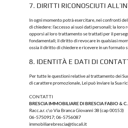
7. DIRITTI RICONOSCIUTI ALL’
In ogni momento potrà esercitare, nei confronti del Ti
di chiedere: l’accesso ai suoi dati personali; la loro 
opporsi al loro trattamento se trattati per il perseg
fondamentali; il diritto di revocare in qualsiasi momen
ossia il diritto di chiedere e ricevere in un formato 
8. IDENTITÀ E DATI DI CONTA
Per tutte le questioni relative al trattamento dei Su
di carattere promozionale, Lei può inviare la Sua rich
CONTATTI
BRESCIA IMMOBILIARE DI BRESCIA FABIO & C. S
Racc.a.r. c\o Via Branca Giovanni 38 (cap 00153)
06-5750917; 06-5756087
immobiliarebrescia@tiscali.it