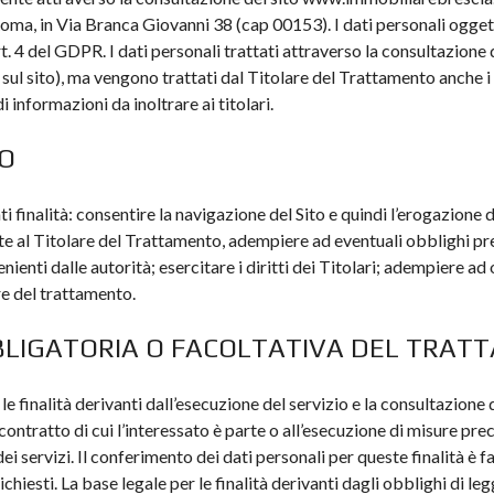
Roma, in Via Branca Giovanni 38 (cap 00153). I dati personali oggett
’art. 4 del GDPR. I dati personali trattati attraverso la consultazion
sul sito), ma vengono trattati dal Titolare del Trattamento anche i 
informazioni da inoltrare ai titolari.
TO
ti finalità: consentire la navigazione del Sito e quindi l’erogazione 
olte al Titolare del Trattamento, adempiere ad eventuali obblighi pre
enti dalle autorità; esercitare i diritti dei Titolari; adempiere ad 
re del trattamento.
BBLIGATORIA O FACOLTATIVA DEL TRA
le finalità derivanti dall’esecuzione del servizio e la consultazione 
contratto di cui l’interessato è parte o all’esecuzione di misure prec
ei servizi. Il conferimento dei dati personali per queste finalità è
chiesti. La base legale per le finalità derivanti dagli obblighi di le