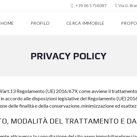
+39 06 5756087
Via G. Br
HOME
PROFILO
CERCA IMMOBILE
PROPON
PRIVACY POLICY
dell’art.13 Regolamento (UE) 2016/679, come avviene il trattamento 
ati in accordo alle disposizioni legislative del Regolamento (UE) 
zione delle finalità e della conservazione, minimizzazione ed esattezz
TO, MODALITÀ DEL TRATTAMENTO E DA
’utente attraverso la consultazione del sito www.immobiliarebrescia.