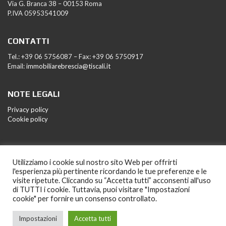
Via G. Branca 38 – 00153 Roma
P.IVA 05953541009
CONTATTI
Tel.: +39 06 5756087 – Fax: +39 06 5750917
Email:
immobiliarebrescia@tiscali.it
NOTE LEGALI
Privacy policy
Cookie policy
Utilizziamo i cookie sul nostro sito Web per offrirti
l'esperienza più pertinente ricordando le tue preferenze e le
visite ripetute. Cliccando su “Accetta tutti” acconsenti all'uso
di TUTTI i cookie. Tuttavia, puoi visitare "Impostazioni
cookie" per fornire un consenso controllato.
2021 Immobiliare Brescia. Powered by
Starfarm Internet
Impostazioni
Accetta tutti
Communications srl