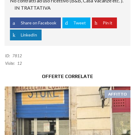
No contratti ad uso ricettivo (B&B, Casa Vacanze etc. ).
IN TRATTATIVA
Share on Facebook
Tweet
Pin it
LinkedIn
ID:
7812
Visite:
12
OFFERTE CORRELATE
AFFITTO