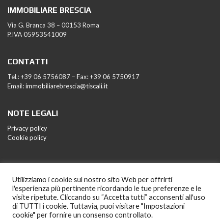
IMMOBILIARE BRESCIA
Via G. Branca 38 – 00153 Roma
P.IVA 05953541009
CONTATTI
Tel.: +39 06 5756087 – Fax: +39 06 5750917
Email:
immobiliarebrescia@tiscali.it
NOTE LEGALI
Privacy policy
Cookie policy
Utilizziamo i cookie sul nostro sito Web per offrirti
l'esperienza più pertinente ricordando le tue preferenze e le
visite ripetute. Cliccando su “Accetta tutti” acconsenti all'uso
di TUTTI i cookie. Tuttavia, puoi visitare "Impostazioni
cookie" per fornire un consenso controllato.