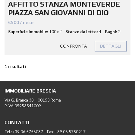
AFFITTO STANZA MONTEVERDE
PIAZZA SAN GIOVANNI DI DIO
€500 /mese
Superficie immobile:
100 m²
Stanze da letto:
4
Bagni:
2
CONFRONTA
DETTAGLI
1 risultati
IMMOBILIARE BRESCIA
Via G. Branca 38 – 00153 Roma
P.IVA 05953541009
CONTATTI
Tel.: +39 06 5756087 – Fax: +39 06 5750917